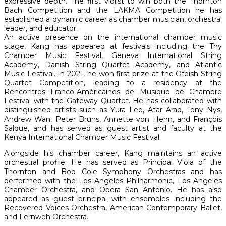
expressive depth. The first violist to win both the Thornton
Bach Competition and the LAKMA Competition he has
established a dynamic career as chamber musician, orchestral
leader, and educator.
An active presence on the international chamber music
stage, Kang has appeared at festivals including the Thy
Chamber Music Festival, Geneva International String
Academy, Danish String Quartet Academy, and Atlantic
Music Festival. In 2021, he won first prize at the Ofeish String
Quartet Competition, leading to a residency at the
Rencontres Franco-Américaines de Musique de Chambre
Festival with the Gateway Quartet. He has collaborated with
distinguished artists such as Yura Lee, Atar Arad, Tony Nys,
Andrew Wan, Peter Bruns, Annette von Hehn, and François
Salque, and has served as guest artist and faculty at the
Kenya International Chamber Music Festival.
Alongside his chamber career, Kang maintains an active
orchestral profile. He has served as Principal Viola of the
Thornton and Bob Cole Symphony Orchestras and has
performed with the Los Angeles Philharmonic, Los Angeles
Chamber Orchestra, and Opera San Antonio. He has also
appeared as guest principal with ensembles including the
Recovered Voices Orchestra, American Contemporary Ballet,
and Fernweh Orchestra.