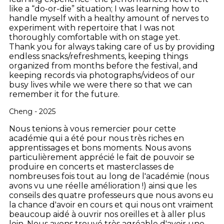
like a “do-or-die” situation; I was learning how to
handle myself with a healthy amount of nerves to
experiment with repertoire that I was not
thoroughly comfortable with on stage yet.
Thank you for always taking care of us by providing
endless snacks/refreshments, keeping things
organized from months before the festival, and
keeping records via photographs/videos of our
busy lives while we were there so that we can
remember it for the future.
Cheng - 2025
Nous tenions à vous remercier pour cette
académie qui a été pour nous très riches en
apprentissages et bons moments.
Nous avons
particulièrement apprécié le fait de pouvoir se
produire en concerts et masterclasses de
nombreuses fois tout au long de l'académie (nous
avons vu une réelle amélioration !) ainsi que les
conseils des quatre professeurs que nous avons eu
la chance d'avoir en cours et qui nous ont vraiment
beaucoup aidé à ouvrir nos oreilles et à aller plus
loin. Nous avons trouvé très agréable d'avoir une