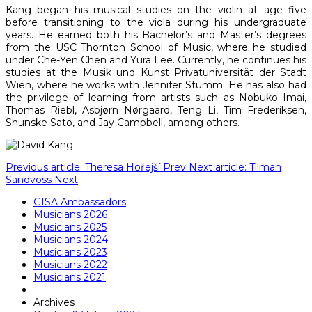
Kang began his musical studies on the violin at age five
before transitioning to the viola during his undergraduate
years. He earned both his Bachelor’s and Master’s degrees
from the USC Thornton School of Music, where he studied
under Che-Yen Chen and Yura Lee. Currently, he continues his
studies at the Musik und Kunst Privatuniversität der Stadt
Wien, where he works with Jennifer Stumm. He has also had
the privilege of learning from artists such as Nobuko Imai,
Thomas Riebl, Asbjørn Nørgaard, Teng Li, Tim Frederiksen,
Shunske Sato, and Jay Campbell, among others.
Previous article: Theresa Hořejší
Prev
Next article: Tilman
Sandvoss
Next
GISA Ambassadors
Musicians 2026
Musicians 2025
Musicians 2024
Musicians 2023
Musicians 2022
Musicians 2021
-------------------
Archives