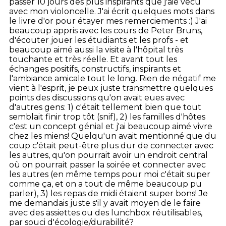
passer 10 jours des plus inspirants que j'aie vécu
avec mon violoncelle. J'ai écrit quelques mots dans
le livre d'or pour étayer mes remerciements :) J'ai
beaucoup appris avec les cours de Peter Bruns,
d'écouter jouer les étudiants et les profs - et
beaucoup aimé aussi la visite à l'hôpital très
touchante et très réelle. Et avant tout les
échanges positifs, constructifs, inspirants et
l'ambiance amicale tout le long. Rien de négatif me
vient à l'esprit, je peux juste transmettre quelques
points des discussions qu'on avait eues avec
d'autres gens: 1) c'était tellement bien que tout
semblait finir trop tôt (snif), 2) les familles d'hôtes
c'est un concept génial et j'ai beaucoup aimé vivre
chez les miens! Quelqu'un avait mentionné que du
coup c'était peut-être plus dur de connecter avec
les autres, qu'on pourrait avoir un endroit central
où on pourrait passer la soirée et connecter avec
les autres (en même temps pour moi c'était super
comme ça, et on a tout de même beaucoup pu
parler), 3) les repas de midi étaient super bons! Je
me demandais juste s'il y avait moyen de le faire
avec des assiettes ou des lunchbox réutilisables,
par souci d'écologie/durabilité?