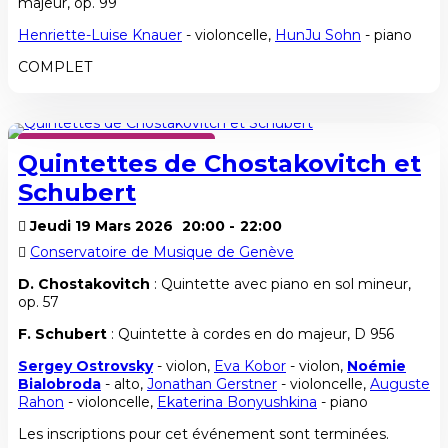
majeur, op. 99
Henriette-Luise Knauer
- violoncelle,
HunJu Sohn
- piano
COMPLET
SAISON HIVER 2025-2026
Quintettes de Chostakovitch et
Schubert
Jeudi 19 Mars 2026
20:00
-
22:00
Conservatoire de Musique de Genève
D. Chostakovitch
: Quintette avec piano en sol mineur,
op. 57
F. Schubert
: Quintette à cordes en do majeur, D 956
Sergey Ostrovsky
- violon,
Eva Kobor
- violon,
Noémie
Bialobroda
- alto,
Jonathan Gerstner
- violoncelle,
Auguste
Rahon
- violoncelle,
Ekaterina Bonyushkina
- piano
Les inscriptions pour cet événement sont terminées.