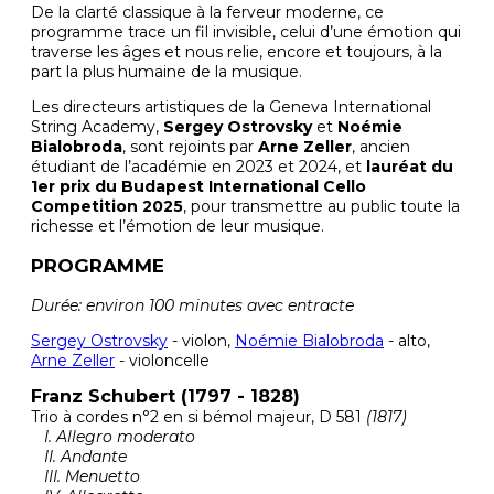
De la clarté classique à la ferveur moderne, ce
programme trace un fil invisible, celui d’une émotion qui
traverse les âges et nous relie, encore et toujours, à la
part la plus humaine de la musique.
Les directeurs artistiques de la Geneva International
String Academy,
Sergey Ostrovsky
et
Noémie
Bialobroda
, sont rejoints par
Arne Zeller
, ancien
étudiant de l’académie en 2023 et 2024, et
lauréat du
1er prix du Budapest International Cello
Competition 2025
, pour transmettre au public toute la
richesse et l’émotion de leur musique.
PROGRAMME
Durée: environ 100 minutes avec entracte
Sergey Ostrovsky
- violon,
Noémie Bialobroda
- alto,
Arne Zeller
- violoncelle
Franz Schubert (1797 - 1828)
Trio à cordes n°2 en si bémol majeur, D 581
(1817)
I. Allegro moderato
II. Andante
III. Menuetto