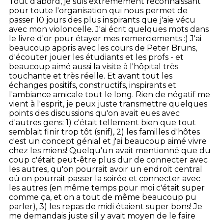
Tout d'abord, je suis extrêmement reconnaissant
pour toute l'organisation qui nous permet de
passer 10 jours des plus inspirants que j'aie vécu
avec mon violoncelle. J'ai écrit quelques mots dans
le livre d'or pour étayer mes remerciements :) J'ai
beaucoup appris avec les cours de Peter Bruns,
d'écouter jouer les étudiants et les profs - et
beaucoup aimé aussi la visite à l'hôpital très
touchante et très réelle. Et avant tout les
échanges positifs, constructifs, inspirants et
l'ambiance amicale tout le long. Rien de négatif me
vient à l'esprit, je peux juste transmettre quelques
points des discussions qu'on avait eues avec
d'autres gens: 1) c'était tellement bien que tout
semblait finir trop tôt (snif), 2) les familles d'hôtes
c'est un concept génial et j'ai beaucoup aimé vivre
chez les miens! Quelqu'un avait mentionné que du
coup c'était peut-être plus dur de connecter avec
les autres, qu'on pourrait avoir un endroit central
où on pourrait passer la soirée et connecter avec
les autres (en même temps pour moi c'était super
comme ça, et on a tout de même beaucoup pu
parler), 3) les repas de midi étaient super bons! Je
me demandais juste s'il y avait moyen de le faire