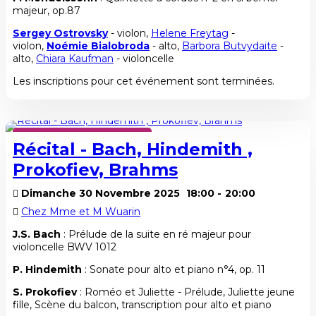
majeur, op.87
Sergey Ostrovsky
- violon,
Helene Freytag
-
violon,
Noémie Bialobroda
- alto,
Barbora Butvydaite
-
alto,
Chiara Kaufman
- violoncelle
Les inscriptions pour cet événement sont terminées.
SAISON HIVER 2025-2026
Récital - Bach, Hindemith ,
Prokofiev, Brahms
Dimanche 30 Novembre 2025
18:00
-
20:00
Chez Mme et M Wuarin
J.S. Bach
: Prélude de la suite en ré majeur pour
violoncelle BWV 1012
P. Hindemith
: Sonate pour alto et piano n°4, op. 11
S. Prokofiev
: Roméo et Juliette - Prélude, Juliette jeune
fille, Scène du balcon, transcription pour alto et piano