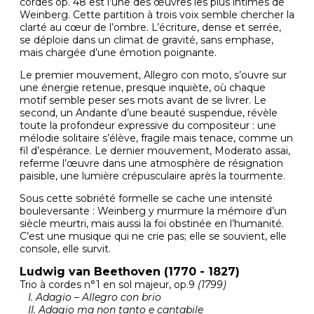
cordes op. 48 est l’une des œuvres les plus intimes de
Weinberg. Cette partition à trois voix semble chercher la
clarté au cœur de l’ombre. L’écriture, dense et serrée,
se déploie dans un climat de gravité, sans emphase,
mais chargée d’une émotion poignante.
Le premier mouvement, Allegro con moto, s’ouvre sur
une énergie retenue, presque inquiète, où chaque
motif semble peser ses mots avant de se livrer. Le
second, un Andante d’une beauté suspendue, révèle
toute la profondeur expressive du compositeur : une
mélodie solitaire s’élève, fragile mais tenace, comme un
fil d’espérance. Le dernier mouvement, Moderato assai,
referme l’œuvre dans une atmosphère de résignation
paisible, une lumière crépusculaire après la tourmente.
Sous cette sobriété formelle se cache une intensité
bouleversante : Weinberg y murmure la mémoire d’un
siècle meurtri, mais aussi la foi obstinée en l’humanité.
C’est une musique qui ne crie pas; elle se souvient, elle
console, elle survit.
Ludwig van Beethoven (1770 - 1827)
Trio à cordes n°1 en sol majeur, op.9
(1799)
I. Adagio – Allegro con brio
II. Adagio ma non tanto e cantabile